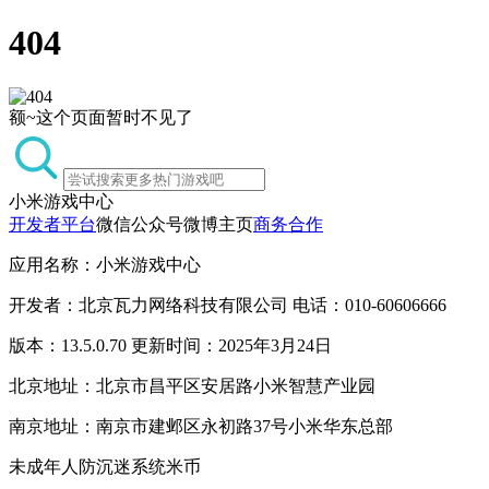
404
额~这个页面暂时不见了
小米游戏中心
开发者平台
微信公众号
微博主页
商务合作
应用名称：小米游戏中心
开发者：北京瓦力网络科技有限公司 电话：010-60606666
版本：13.5.0.70 更新时间：2025年3月24日
北京地址：北京市昌平区安居路小米智慧产业园
南京地址：南京市建邺区永初路37号小米华东总部
未成年人防沉迷系统
米币