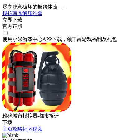
尽享肆意破坏的畅爽体验！！
模拟
写实
解压
沙盒
立即下载
官方正版
使用小米游戏中心APP
下载
，领丰富游戏
福利
及
礼包
粉碎城市模拟器-都市拆迁
下载
主页
攻略
社区
视频