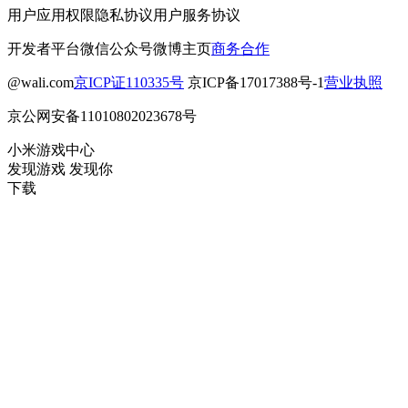
用户应用权限
隐私协议
用户服务协议
开发者平台
微信公众号
微博主页
商务合作
@wali.com
京ICP证110335号
京ICP备17017388号-1
营业执照
京公网安备11010802023678号
小米游戏中心
发现游戏 发现你
下载