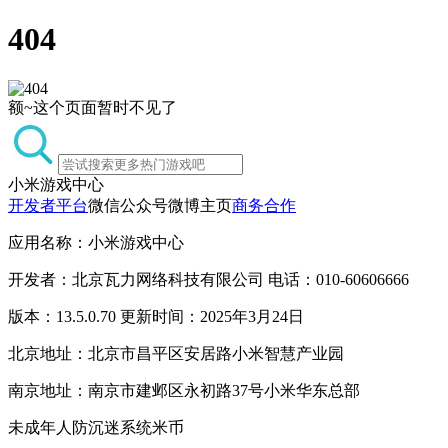
404
额~这个页面暂时不见了
小米游戏中心
开发者平台
微信公众号
微博主页
商务合作
应用名称：小米游戏中心
开发者：北京瓦力网络科技有限公司 电话：010-60606666
版本：13.5.0.70 更新时间：2025年3月24日
北京地址：北京市昌平区安居路小米智慧产业园
南京地址：南京市建邺区永初路37号小米华东总部
未成年人防沉迷系统
米币