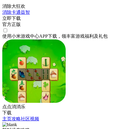
消除大狂欢
消除
卡通
益智
立即下载
官方正版
使用小米游戏中心APP
下载
，领丰富游戏
福利
及
礼包
点点消消乐
下载
主页
攻略
社区
视频