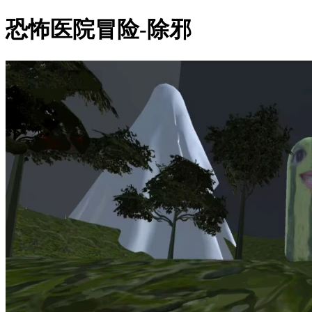
恐怖医院冒险-除邪