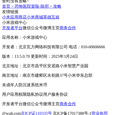
暂时没有攻略~
首页
>
恐怖医院冒险-除邪
>
攻略
友情链接
小米应用商店
小米商城
英雄互娱
小米游戏中心
开发者平台
微信公众号
微博主页
商务合作
应用名称：小米游戏中心
开发者：北京瓦力网络科技有限公司 电话：010-60606666
版本：13.5.0.70 更新时间：2025年3月24日
北京地址：北京市昌平区安居路小米智慧产业园
南京地址：南京市建邺区永初路37号小米华东总部
未成年人防沉迷系统
米币
用户应用权限
隐私协议
用户服务协议
开发者平台
微信公众号
微博主页
商务合作
@wali.com
京ICP证110335号
京ICP备17017388号-1
营业执照