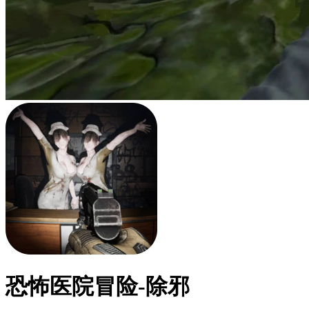
恐怖医院冒险-除邪