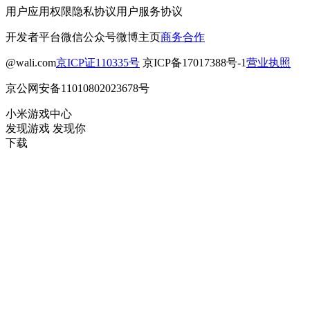
用户应用权限
隐私协议
用户服务协议
开发者平台
微信公众号
微博主页
商务合作
@wali.com
京ICP证110335号
京ICP备17017388号-1
营业执照
京公网安备11010802023678号
小米游戏中心
发现游戏 发现你
下载