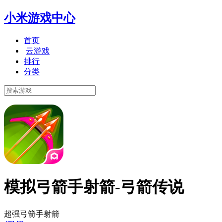
小米游戏中心
首页
云游戏
排行
分类
模拟弓箭手射箭-弓箭传说
超强弓箭手射箭