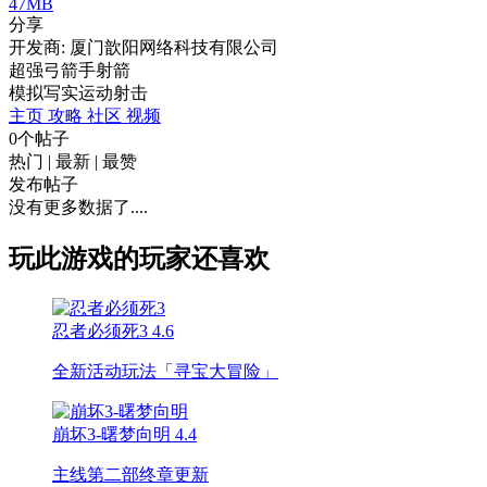
47MB
分享
开发商: 厦门歆阳网络科技有限公司
超强弓箭手射箭
模拟
写实
运动
射击
主页
攻略
社区
视频
0个帖子
热门
|
最新
|
最赞
发布帖子
没有更多数据了....
玩此游戏的玩家还喜欢
忍者必须死3
4.6
全新活动玩法「寻宝大冒险」
崩坏3-曙梦向明
4.4
主线第二部终章更新