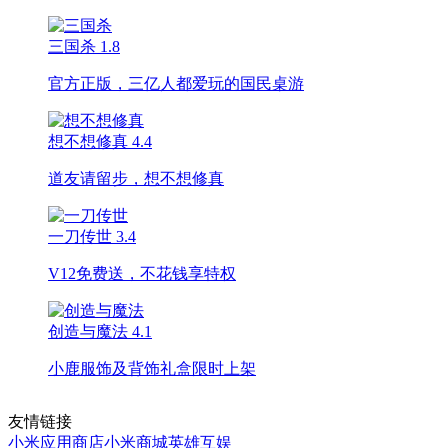
三国杀
1.8
官方正版，三亿人都爱玩的国民桌游
想不想修真
4.4
道友请留步，想不想修真
一刀传世
3.4
V12免费送，不花钱享特权
创造与魔法
4.1
小鹿服饰及背饰礼盒限时上架
友情链接
小米应用商店
小米商城
英雄互娱