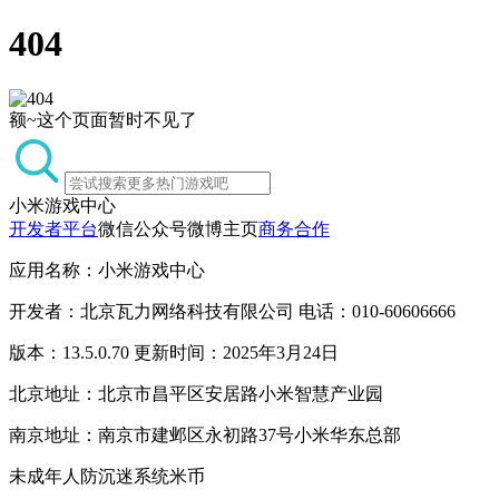
404
额~这个页面暂时不见了
小米游戏中心
开发者平台
微信公众号
微博主页
商务合作
应用名称：小米游戏中心
开发者：北京瓦力网络科技有限公司 电话：010-60606666
版本：13.5.0.70 更新时间：2025年3月24日
北京地址：北京市昌平区安居路小米智慧产业园
南京地址：南京市建邺区永初路37号小米华东总部
未成年人防沉迷系统
米币