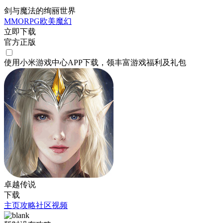
剑与魔法的绚丽世界
MMORPG
欧美
魔幻
立即下载
官方正版
使用小米游戏中心APP
下载
，领丰富游戏
福利
及
礼包
卓越传说
下载
主页
攻略
社区
视频