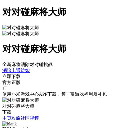
对对碰麻将大师
对对碰麻将大师
全新麻将消除对对碰挑战
消除
卡通
益智
立即下载
官方正版
使用小米游戏中心APP
下载
，领丰富游戏
福利
及
礼包
对对碰麻将大师
下载
主页
攻略
社区
视频