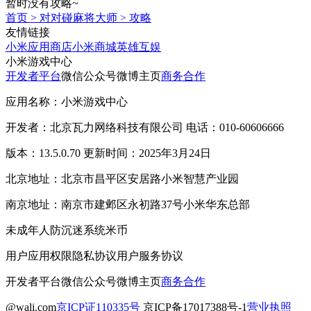
暂时没有攻略~
首页
>
对对碰麻将大师
>
攻略
友情链接
小米应用商店
小米商城
英雄互娱
小米游戏中心
开发者平台
微信公众号
微博主页
商务合作
应用名称：小米游戏中心
开发者：北京瓦力网络科技有限公司 电话：010-60606666
版本：13.5.0.70 更新时间：2025年3月24日
北京地址：北京市昌平区安居路小米智慧产业园
南京地址：南京市建邺区永初路37号小米华东总部
未成年人防沉迷系统
米币
用户应用权限
隐私协议
用户服务协议
开发者平台
微信公众号
微博主页
商务合作
@wali.com
京ICP证110335号
京ICP备17017388号-1
营业执照