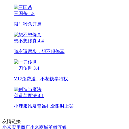
三国杀
1.8
限时秒杀开启
想不想修真
4.4
道友请留步，想不想修真
一刀传世
3.4
V12免费送，不花钱享特权
创造与魔法
4.1
小鹿服饰及背饰礼盒限时上架
友情链接
小米应用商店
小米商城
英雄互娱