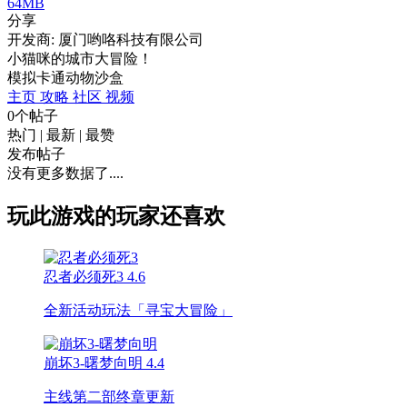
64MB
分享
开发商: 厦门哟咯科技有限公司
小猫咪的城市大冒险！
模拟
卡通
动物
沙盒
主页
攻略
社区
视频
0个帖子
热门
|
最新
|
最赞
发布帖子
没有更多数据了....
玩此游戏的玩家还喜欢
忍者必须死3
4.6
全新活动玩法「寻宝大冒险」
崩坏3-曙梦向明
4.4
主线第二部终章更新