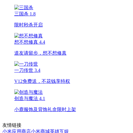
三国杀
1.8
限时秒杀开启
想不想修真
4.4
道友请留步，想不想修真
一刀传世
3.4
V12免费送，不花钱享特权
创造与魔法
4.1
小鹿服饰及背饰礼盒限时上架
友情链接
小米应用商店
小米商城
英雄互娱