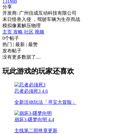
131MB
分享
开发商: 广州信成互动科技有限公司
末日怪兽入侵 ，驾驶车辆为生存而战
模拟
像素
解压
物理
主页
攻略
社区
视频
0个帖子
热门
|
最新
|
最赞
发布帖子
没有更多数据了....
玩此游戏的玩家还喜欢
忍者必须死3
4.6
全新活动玩法「寻宝大冒险」
崩坏3-曙梦向明
4.4
主线第二部终章更新