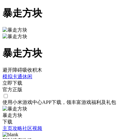
暴走方块
暴走方块
避开障碍吸收积木
模拟
卡通
休闲
立即下载
官方正版
使用小米游戏中心APP
下载
，领丰富游戏
福利
及
礼包
暴走方块
下载
主页
攻略
社区
视频