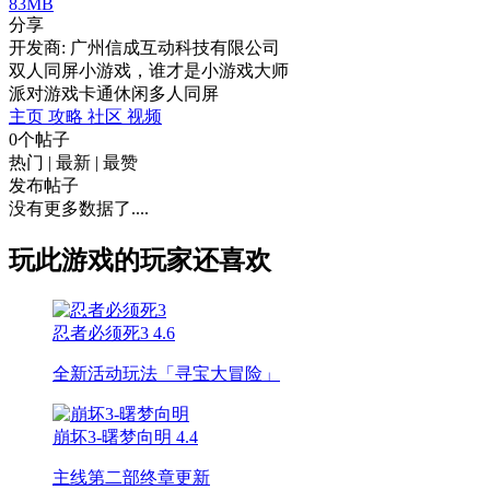
83MB
分享
开发商: 广州信成互动科技有限公司
双人同屏小游戏，谁才是小游戏大师
派对游戏
卡通
休闲
多人同屏
主页
攻略
社区
视频
0个帖子
热门
|
最新
|
最赞
发布帖子
没有更多数据了....
玩此游戏的玩家还喜欢
忍者必须死3
4.6
全新活动玩法「寻宝大冒险」
崩坏3-曙梦向明
4.4
主线第二部终章更新