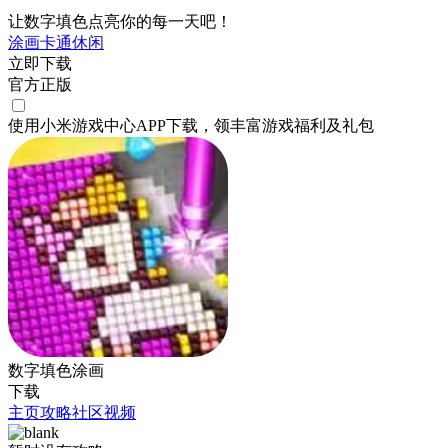
让数字填色点亮你的每一天吧！
涂画
卡通
休闲
立即下载
官方正版
使用小米游戏中心APP
下载
，领丰富游戏
福利
及
礼包
数字填色涂画
下载
主页
攻略
社区
视频