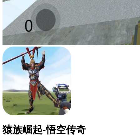
猿族崛起-悟空传奇