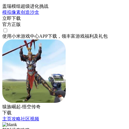
盖瑞模组超级进化挑战
模拟
像素
创造
沙盒
立即下载
官方正版
使用小米游戏中心APP
下载
，领丰富游戏
福利
及
礼包
猿族崛起-悟空传奇
下载
主页
攻略
社区
视频