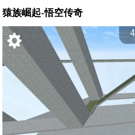
猿族崛起-悟空传奇