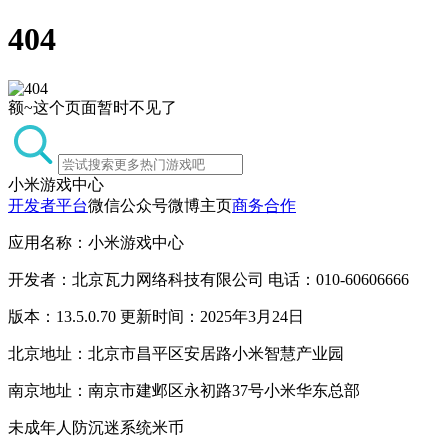
404
额~这个页面暂时不见了
小米游戏中心
开发者平台
微信公众号
微博主页
商务合作
应用名称：小米游戏中心
开发者：北京瓦力网络科技有限公司 电话：010-60606666
版本：13.5.0.70 更新时间：2025年3月24日
北京地址：北京市昌平区安居路小米智慧产业园
南京地址：南京市建邺区永初路37号小米华东总部
未成年人防沉迷系统
米币