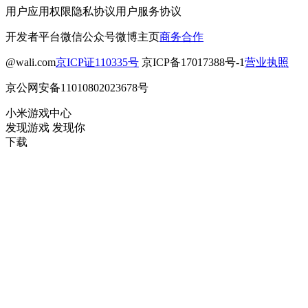
用户应用权限
隐私协议
用户服务协议
开发者平台
微信公众号
微博主页
商务合作
@wali.com
京ICP证110335号
京ICP备17017388号-1
营业执照
京公网安备11010802023678号
小米游戏中心
发现游戏 发现你
下载