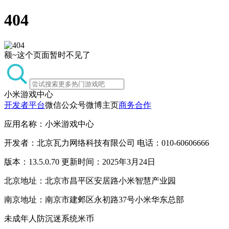
404
额~这个页面暂时不见了
小米游戏中心
开发者平台
微信公众号
微博主页
商务合作
应用名称：小米游戏中心
开发者：北京瓦力网络科技有限公司 电话：010-60606666
版本：13.5.0.70 更新时间：2025年3月24日
北京地址：北京市昌平区安居路小米智慧产业园
南京地址：南京市建邺区永初路37号小米华东总部
未成年人防沉迷系统
米币