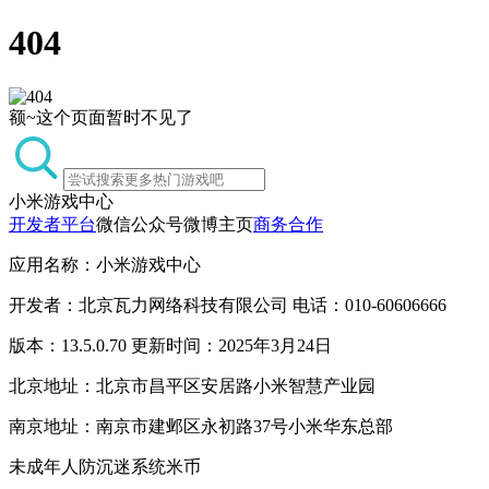
404
额~这个页面暂时不见了
小米游戏中心
开发者平台
微信公众号
微博主页
商务合作
应用名称：小米游戏中心
开发者：北京瓦力网络科技有限公司 电话：010-60606666
版本：13.5.0.70 更新时间：2025年3月24日
北京地址：北京市昌平区安居路小米智慧产业园
南京地址：南京市建邺区永初路37号小米华东总部
未成年人防沉迷系统
米币