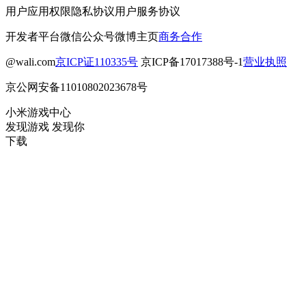
用户应用权限
隐私协议
用户服务协议
开发者平台
微信公众号
微博主页
商务合作
@wali.com
京ICP证110335号
京ICP备17017388号-1
营业执照
京公网安备11010802023678号
小米游戏中心
发现游戏 发现你
下载