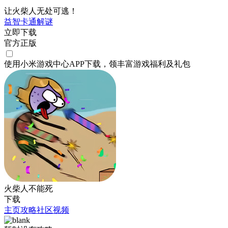
让火柴人无处可逃！
益智
卡通
解谜
立即下载
官方正版
使用小米游戏中心APP
下载
，领丰富游戏
福利
及
礼包
火柴人不能死
下载
主页
攻略
社区
视频