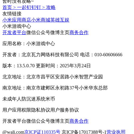
暂时没有攻略~
首页
>
一起钉钉钉
>
攻略
友情链接
小米应用商店
小米商城
英雄互娱
小米游戏中心
开发者平台
微信公众号
微博主页
商务合作
应用名称：小米游戏中心
开发者：北京瓦力网络科技有限公司 电话：010-60606666
版本：13.5.0.70 更新时间：2025年3月24日
北京地址：北京市昌平区安居路小米智慧产业园
南京地址：南京市建邺区永初路37号小米华东总部
未成年人防沉迷系统
米币
用户应用权限
隐私协议
用户服务协议
开发者平台
微信公众号
微博主页
商务合作
@wali.com
京ICP证110335号
京ICP备17017388号-1
营业执照