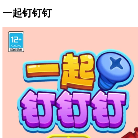
一起钉钉钉