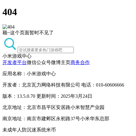
404
额~这个页面暂时不见了
小米游戏中心
开发者平台
微信公众号
微博主页
商务合作
应用名称：小米游戏中心
开发者：北京瓦力网络科技有限公司 电话：010-60606666
版本：13.5.0.70 更新时间：2025年3月24日
北京地址：北京市昌平区安居路小米智慧产业园
南京地址：南京市建邺区永初路37号小米华东总部
未成年人防沉迷系统
米币