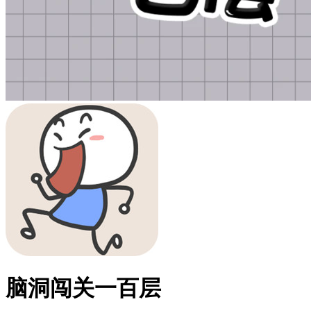
脑洞闯关一百层