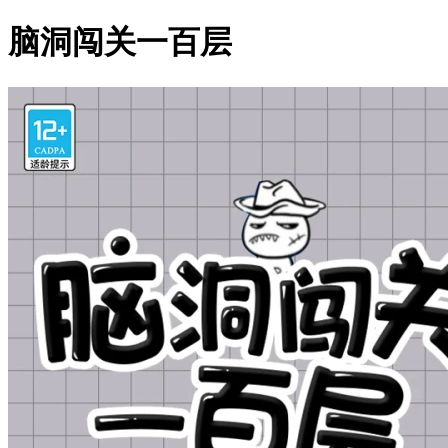
脑洞闯关一百层