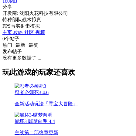
160MB
分享
开发商: 沈阳火花科技有限公司
特种部队战术拟真
FPS
写实
射击
模拟
主页
攻略
社区
视频
0个帖子
热门
|
最新
|
最赞
发布帖子
没有更多数据了....
玩此游戏的玩家还喜欢
忍者必须死3
4.6
全新活动玩法「寻宝大冒险」
崩坏3-曙梦向明
4.4
主线第二部终章更新