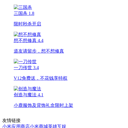
三国杀
1.8
限时秒杀开启
想不想修真
4.4
道友请留步，想不想修真
一刀传世
3.4
V12免费送，不花钱享特权
创造与魔法
4.1
小鹿服饰及背饰礼盒限时上架
友情链接
小米应用商店
小米商城
英雄互娱