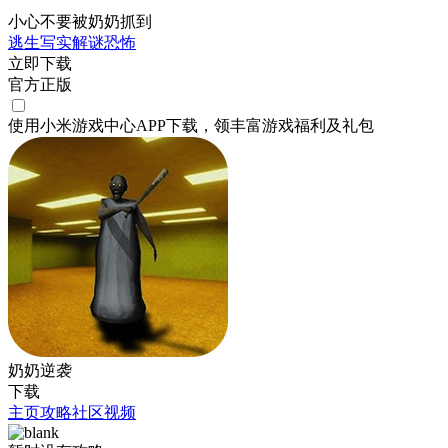
小心不要被奶奶抓到
逃生
写实
解谜
恐怖
立即下载
官方正版
使用小米游戏中心APP
下载
，领丰富游戏
福利
及
礼包
奶奶逆袭
下载
主页
攻略
社区
视频