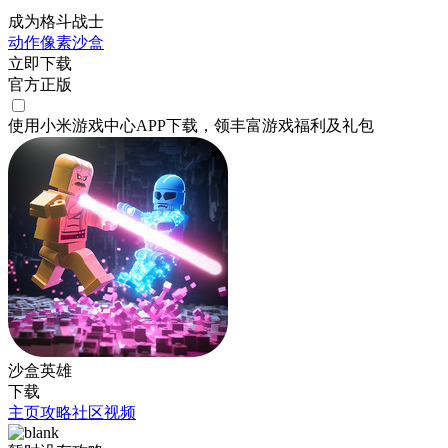
成为格斗战士
动作
像素
沙盒
立即下载
官方正版
使用小米游戏中心APP
下载
，领丰富游戏
福利
及
礼包
沙盒英雄
下载
主页
攻略
社区
视频