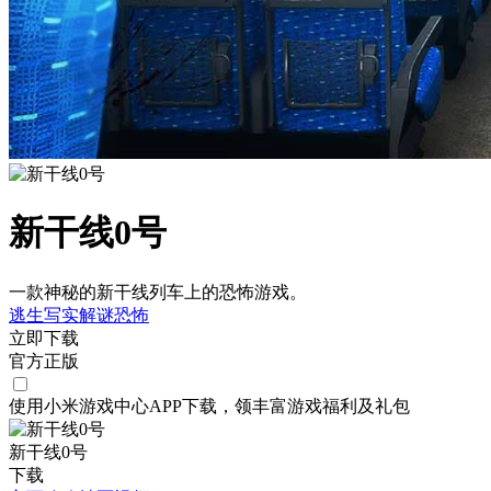
新干线0号
一款神秘的新干线列车上的恐怖游戏。
逃生
写实
解谜
恐怖
立即下载
官方正版
使用小米游戏中心APP
下载
，领丰富游戏
福利
及
礼包
新干线0号
下载