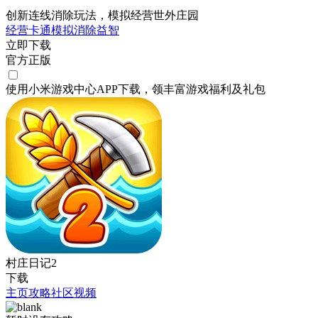
创新连线消除玩法，模拟经营世外庄园
经营
卡通
模拟
消除
益智
立即下载
官方正版
使用小米游戏中心APP
下载
，领丰富游戏
福利
及
礼包
村庄日记2
下载
主页
攻略
社区
视频