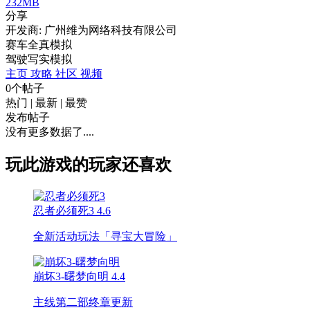
232MB
分享
开发商: 广州维为网络科技有限公司
赛车全真模拟
驾驶
写实
模拟
主页
攻略
社区
视频
0个帖子
热门
|
最新
|
最赞
发布帖子
没有更多数据了....
玩此游戏的玩家还喜欢
忍者必须死3
4.6
全新活动玩法「寻宝大冒险」
崩坏3-曙梦向明
4.4
主线第二部终章更新