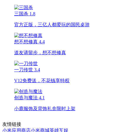
三国杀
1.8
官方正版，三亿人都爱玩的国民桌游
想不想修真
4.4
道友请留步，想不想修真
一刀传世
3.4
V12免费送，不花钱享特权
创造与魔法
4.1
小鹿服饰及背饰礼盒限时上架
友情链接
小米应用商店
小米商城
英雄互娱