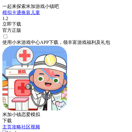
一起来探索米加游戏小镇吧
模拟
卡通
换装
儿童
1.2
立即下载
官方正版
使用小米游戏中心APP
下载
，领丰富游戏
福利
及
礼包
米加小镇恋爱模拟
下载
主页
攻略
社区
视频