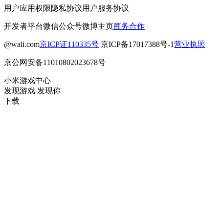
用户应用权限
隐私协议
用户服务协议
开发者平台
微信公众号
微博主页
商务合作
@wali.com
京ICP证110335号
京ICP备17017388号-1
营业执照
京公网安备11010802023678号
小米游戏中心
发现游戏 发现你
下载