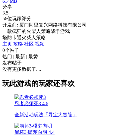
614MB
分享
3.5
56位玩家评分
开发商: 厦门阿里复兴网络科技有限公司
一款疯狂的火柴人策略战争游戏
塔防
卡通
火柴人
策略
主页
攻略
社区
视频
0个帖子
热门
|
最新
|
最赞
发布帖子
没有更多数据了....
玩此游戏的玩家还喜欢
忍者必须死3
4.6
全新活动玩法「寻宝大冒险」
崩坏3-曙梦向明
4.4