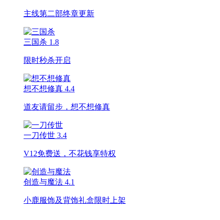
主线第二部终章更新
三国杀
1.8
限时秒杀开启
想不想修真
4.4
道友请留步，想不想修真
一刀传世
3.4
V12免费送，不花钱享特权
创造与魔法
4.1
小鹿服饰及背饰礼盒限时上架