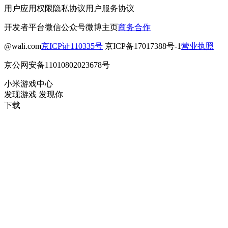
用户应用权限
隐私协议
用户服务协议
开发者平台
微信公众号
微博主页
商务合作
@wali.com
京ICP证110335号
京ICP备17017388号-1
营业执照
京公网安备11010802023678号
小米游戏中心
发现游戏 发现你
下载