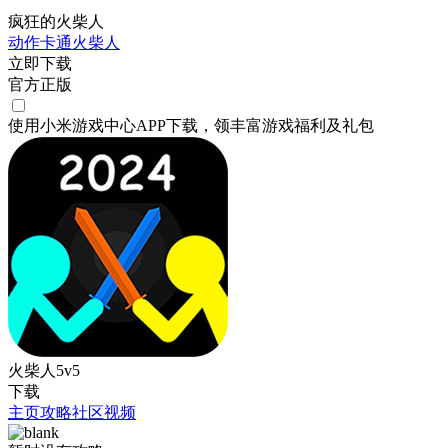
疯狂的火柴人
动作
卡通
火柴人
立即下载
官方正版
使用小米游戏中心APP
下载
，领丰富游戏
福利
及
礼包
火柴人5v5
下载
主页
攻略
社区
视频