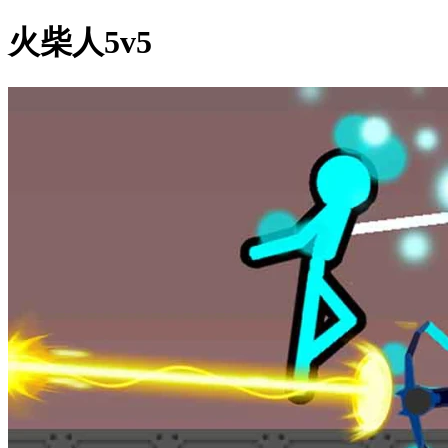
火柴人5v5