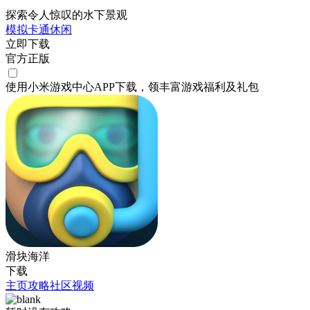
探索令人惊叹的水下景观
模拟
卡通
休闲
立即下载
官方正版
使用小米游戏中心APP
下载
，领丰富游戏
福利
及
礼包
滑块海洋
下载
主页
攻略
社区
视频