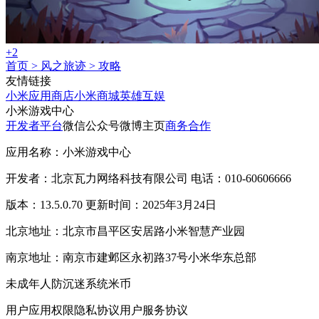
+2
首页
>
风之旅迹
>
攻略
友情链接
小米应用商店
小米商城
英雄互娱
小米游戏中心
开发者平台
微信公众号
微博主页
商务合作
应用名称：小米游戏中心
开发者：北京瓦力网络科技有限公司 电话：010-60606666
版本：13.5.0.70 更新时间：2025年3月24日
北京地址：北京市昌平区安居路小米智慧产业园
南京地址：南京市建邺区永初路37号小米华东总部
未成年人防沉迷系统
米币
用户应用权限
隐私协议
用户服务协议