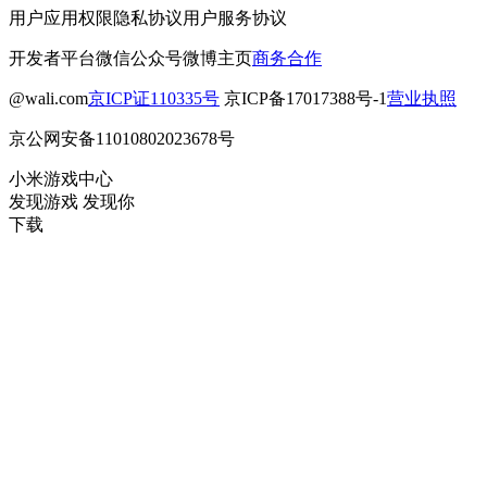
用户应用权限
隐私协议
用户服务协议
开发者平台
微信公众号
微博主页
商务合作
@wali.com
京ICP证110335号
京ICP备17017388号-1
营业执照
京公网安备11010802023678号
小米游戏中心
发现游戏 发现你
下载