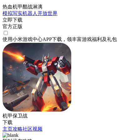
热血机甲酣战淋漓
模拟
写实
机器人
开放世界
立即下载
官方正版
使用小米游戏中心APP
下载
，领丰富游戏
福利
及
礼包
机甲保卫战
下载
主页
攻略
社区
视频