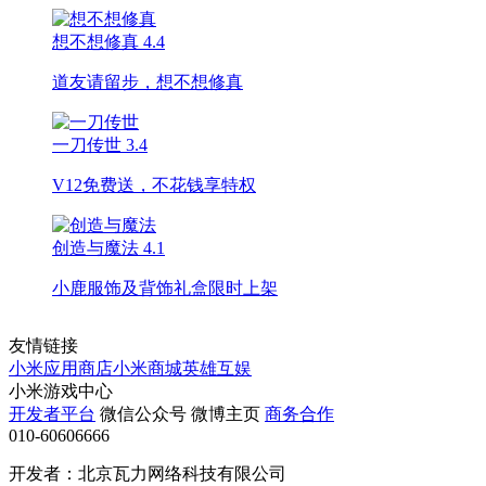
想不想修真
4.4
道友请留步，想不想修真
一刀传世
3.4
V12免费送，不花钱享特权
创造与魔法
4.1
小鹿服饰及背饰礼盒限时上架
友情链接
小米应用商店
小米商城
英雄互娱
小米游戏中心
开发者平台
微信公众号
微博主页
商务合作
010-60606666
开发者：北京瓦力网络科技有限公司