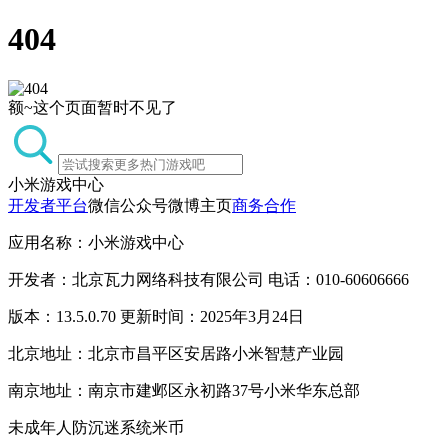
404
额~这个页面暂时不见了
小米游戏中心
开发者平台
微信公众号
微博主页
商务合作
应用名称：小米游戏中心
开发者：北京瓦力网络科技有限公司 电话：010-60606666
版本：13.5.0.70 更新时间：2025年3月24日
北京地址：北京市昌平区安居路小米智慧产业园
南京地址：南京市建邺区永初路37号小米华东总部
未成年人防沉迷系统
米币