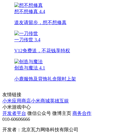
想不想修真
4.4
道友请留步，想不想修真
一刀传世
3.4
V12免费送，不花钱享特权
创造与魔法
4.1
小鹿服饰及背饰礼盒限时上架
友情链接
小米应用商店
小米商城
英雄互娱
小米游戏中心
开发者平台
微信公众号
微博主页
商务合作
010-60606666
开发者：北京瓦力网络科技有限公司