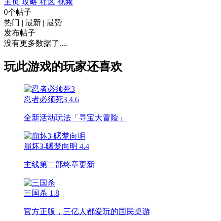
主页
攻略
社区
视频
0个帖子
热门
|
最新
|
最赞
发布帖子
没有更多数据了....
玩此游戏的玩家还喜欢
忍者必须死3
4.6
全新活动玩法「寻宝大冒险」
崩坏3-曙梦向明
4.4
主线第二部终章更新
三国杀
1.8
官方正版，三亿人都爱玩的国民桌游