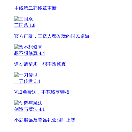
主线第二部终章更新
三国杀
1.8
官方正版，三亿人都爱玩的国民桌游
想不想修真
4.4
道友请留步，想不想修真
一刀传世
3.4
V12免费送，不花钱享特权
创造与魔法
4.1
小鹿服饰及背饰礼盒限时上架