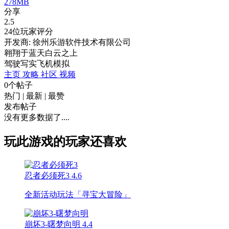
278MB
分享
2.5
24位玩家评分
开发商: 徐州乐游软件技术有限公司
翱翔于蓝天白云之上
驾驶
写实
飞机
模拟
主页
攻略
社区
视频
0个帖子
热门
|
最新
|
最赞
发布帖子
没有更多数据了....
玩此游戏的玩家还喜欢
忍者必须死3
4.6
全新活动玩法「寻宝大冒险」
崩坏3-曙梦向明
4.4