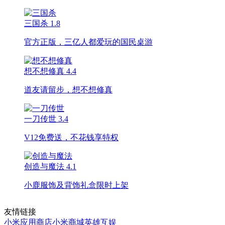
三国杀
1.8
官方正版，三亿人都爱玩的国民桌游
想不想修真
4.4
道友请留步，想不想修真
一刀传世
3.4
V12免费送，不花钱享特权
创造与魔法
4.1
小鹿服饰及背饰礼盒限时上架
友情链接
小米应用商店
小米商城
英雄互娱