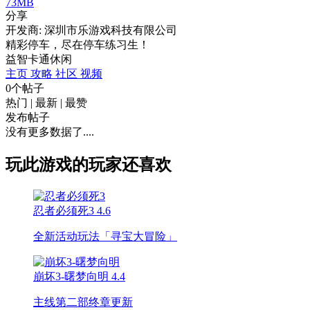
73MB
分享
开发商: 深圳市乐游戏科技有限公司
精彩停车，尽在停车练习生！
益智
卡通
休闲
主页
攻略
社区
视频
0个帖子
热门
|
最新
|
最赞
发布帖子
没有更多数据了....
玩此游戏的玩家还喜欢
忍者必须死3
4.6
全新活动玩法「寻宝大冒险」
崩坏3-曙梦向明
4.4
主线第二部终章更新