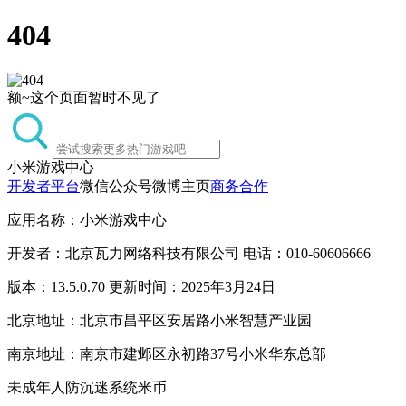
404
额~这个页面暂时不见了
小米游戏中心
开发者平台
微信公众号
微博主页
商务合作
应用名称：小米游戏中心
开发者：北京瓦力网络科技有限公司 电话：010-60606666
版本：13.5.0.70 更新时间：2025年3月24日
北京地址：北京市昌平区安居路小米智慧产业园
南京地址：南京市建邺区永初路37号小米华东总部
未成年人防沉迷系统
米币