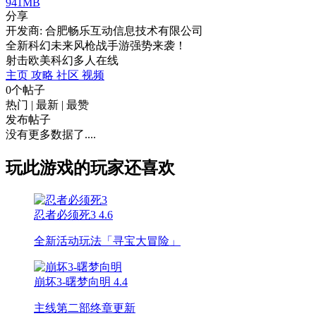
941MB
分享
开发商: 合肥畅乐互动信息技术有限公司
全新科幻未来风枪战手游强势来袭！
射击
欧美
科幻
多人在线
主页
攻略
社区
视频
0个帖子
热门
|
最新
|
最赞
发布帖子
没有更多数据了....
玩此游戏的玩家还喜欢
忍者必须死3
4.6
全新活动玩法「寻宝大冒险」
崩坏3-曙梦向明
4.4
主线第二部终章更新