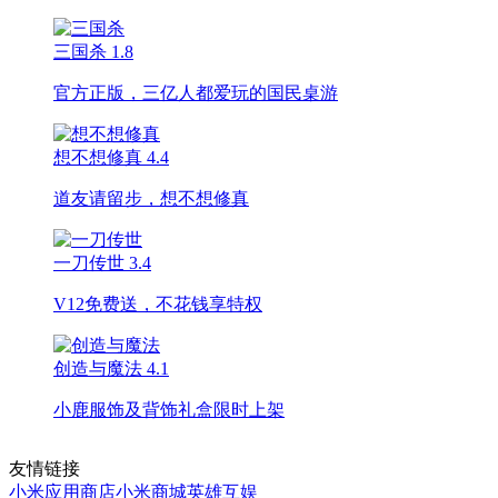
三国杀
1.8
官方正版，三亿人都爱玩的国民桌游
想不想修真
4.4
道友请留步，想不想修真
一刀传世
3.4
V12免费送，不花钱享特权
创造与魔法
4.1
小鹿服饰及背饰礼盒限时上架
友情链接
小米应用商店
小米商城
英雄互娱