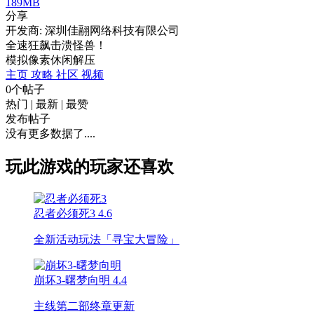
189MB
分享
开发商: 深圳佳翮网络科技有限公司
全速狂飙击溃怪兽！
模拟
像素
休闲
解压
主页
攻略
社区
视频
0个帖子
热门
|
最新
|
最赞
发布帖子
没有更多数据了....
玩此游戏的玩家还喜欢
忍者必须死3
4.6
全新活动玩法「寻宝大冒险」
崩坏3-曙梦向明
4.4
主线第二部终章更新