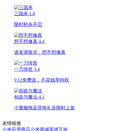
三国杀
1.8
限时秒杀开启
想不想修真
4.4
道友请留步，想不想修真
一刀传世
3.4
V12免费送，不花钱享特权
创造与魔法
4.1
小鹿服饰及背饰礼盒限时上架
友情链接
小米应用商店
小米商城
英雄互娱