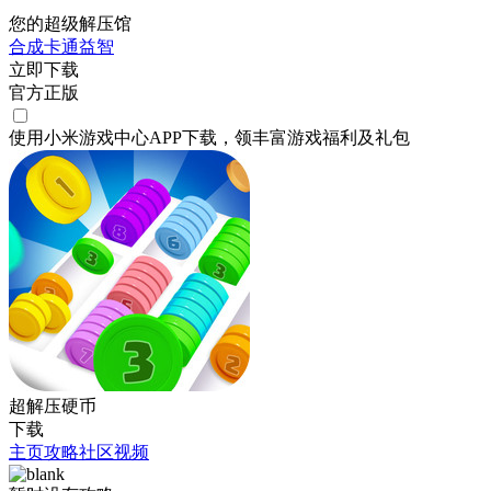
您的超级解压馆
合成
卡通
益智
立即下载
官方正版
使用小米游戏中心APP
下载
，领丰富游戏
福利
及
礼包
超解压硬币
下载
主页
攻略
社区
视频