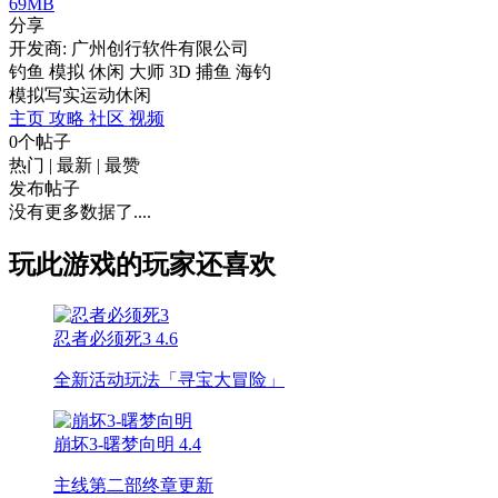
69MB
分享
开发商: 广州创行软件有限公司
钓鱼 模拟 休闲 大师 3D 捕鱼 海钓
模拟
写实
运动
休闲
主页
攻略
社区
视频
0个帖子
热门
|
最新
|
最赞
发布帖子
没有更多数据了....
玩此游戏的玩家还喜欢
忍者必须死3
4.6
全新活动玩法「寻宝大冒险」
崩坏3-曙梦向明
4.4
主线第二部终章更新