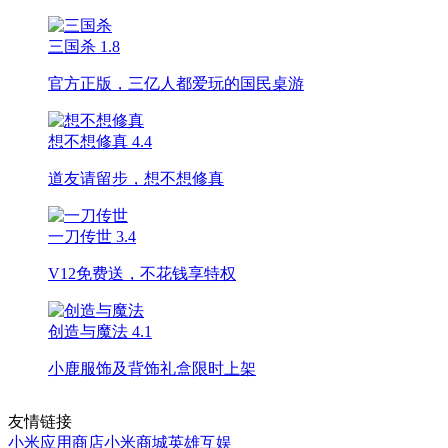
三国杀
1.8
官方正版，三亿人都爱玩的国民桌游
想不想修真
4.4
道友请留步，想不想修真
一刀传世
3.4
V12免费送，不花钱享特权
创造与魔法
4.1
小鹿服饰及背饰礼盒限时上架
友情链接
小米应用商店
小米商城
英雄互娱