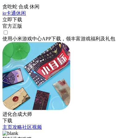
贪吃蛇 合成 休闲
io
卡通
休闲
立即下载
官方正版
使用小米游戏中心APP
下载
，领丰富游戏
福利
及
礼包
进化合成大师
下载
主页
攻略
社区
视频